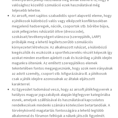
Airsoft óra: I.félév
valósághoz közelítő szimuláció ezek használatával még
teljesebb lehetne.
Airsoft tréning: I.félév
Az airsoft, mint sajátos szabadidős sport alapvető eleme, hogy
a játékosok különböző valós vagy elképzelt konfliktusokban
Airsoft óra: II.félév
megjelenő hadseregek, nációk, csoportok stb. bőrébe bújva,
azok jellegzetes ruházatát öltve (dresscode),
Ifjúsági tagozat
szokásait/tevékenységeit utánozva (szerepjáték, LARP)
próbálják meg a lehető legéletszerűbb szimulációs
Ifjúsági Tagozat Program
környezetet létrehozni. Az alkalmazott ruházat, a különböző
kiegészítők és eszközök a sportfelszerelés részét képezik így
Ifjúsági tagozat – tagság
azokat minden esetben ajánlott csak és kizárólag a játék idején
magunkra öltenünk. Az említett szerepjátékos elemek
Játékok
tekintetében fontos megjegyeznünk, hogy azok nem irányulnak
az adott személy, csoport stb. kifigurázására ill. a játékosok
Események
csak a játék idejére azonosulnak az általuk eljátszott
karakterrel.
Játékra jelentkezés
Az Egyesület tudomásul veszi, hogy az airsoft játékfegyverek a
hatályos magyar jogszabályok alapján légfegyver kategóriába
Bérletesek
esnek, amelyek szállításával és használatával kapcsolatos
rendelkezések mindenki számára kötelezően betartandóak. A
Karrier
törvénykövető magatartás fontosságára a lehető legtöbb
alkalommal és fórumon felhívjuk a nálunk játszók figyelmét.