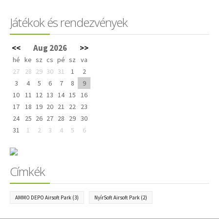
Játékok és rendezvények
<<
Aug 2026
>>
hé
ke
sz
cs
pé
sz
va
27
28
29
30
31
1
2
3
4
5
6
7
8
9
10
11
12
13
14
15
16
17
18
19
20
21
22
23
24
25
26
27
28
29
30
31
1
2
3
4
5
6
Címkék
AMMO DEPO Airsoft Park
(3)
NyírSoft Airsoft Park
(2)