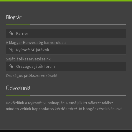
Blogtár
Karrier
A Magyar Honvédség karrieroldala
Nyírsoft SE játékok
Saját játékszervezéseink!
Országos játék fórum
Országos játékszervezések!
Üdvözlünk!
Üdvözlünk a Nyírsoft SE holnapján! Reméljük itt választ találsz
minden velünk kapcsolatos kérdésedre! Jó böngészést kívánunk!