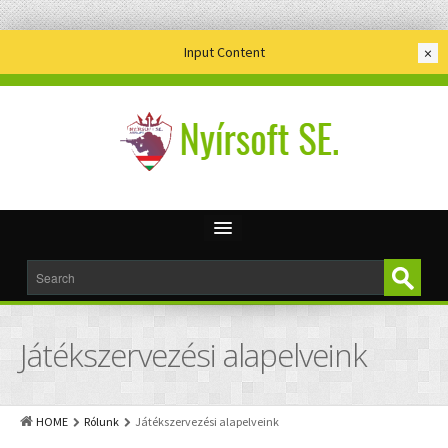
Input Content
×
Rólunk
Impresszum
Játékszervezési alapelveink
HUN RECON A.S.T.
Ifi. tagozat
HOME
Rólunk
Játékszervezési alapelveink
Kapcsolat