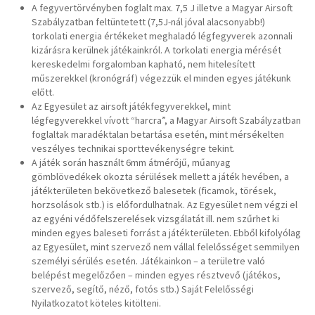
BOLT
A fegyvertörvényben foglalt max. 7,5 J illetve a Magyar Airsoft
Szabályzatban feltüntetett (7,5J-nál jóval alacsonyabb!)
Hírek
torkolati energia értékeket meghaladó légfegyverek azonnali
kizárásra kerülnek játékainkról. A torkolati energia mérését
kereskedelmi forgalomban kapható, nem hitelesített
műszerekkel (kronógráf) végezzük el minden egyes játékunk
előtt.
Az Egyesület az airsoft játékfegyverekkel, mint
légfegyverekkel vívott “harcra”, a Magyar Airsoft Szabályzatban
foglaltak maradéktalan betartása esetén, mint mérsékelten
veszélyes technikai sporttevékenységre tekint.
A játék során használt 6mm átmérőjű, műanyag
gömblövedékek okozta sérülések mellett a játék hevében, a
játékterületen bekövetkező balesetek (ficamok, törések,
horzsolások stb.) is előfordulhatnak. Az Egyesület nem végzi el
az egyéni védőfelszerelések vizsgálatát ill. nem szűrhet ki
minden egyes baleseti forrást a játékterületen. Ebből kifolyólag
az Egyesület, mint szervező nem vállal felelősséget semmilyen
személyi sérülés esetén. Játékainkon – a területre való
belépést megelőzően – minden egyes résztvevő (játékos,
szervező, segítő, néző, fotós stb.) Saját Felelősségi
Nyilatkozatot köteles kitölteni.