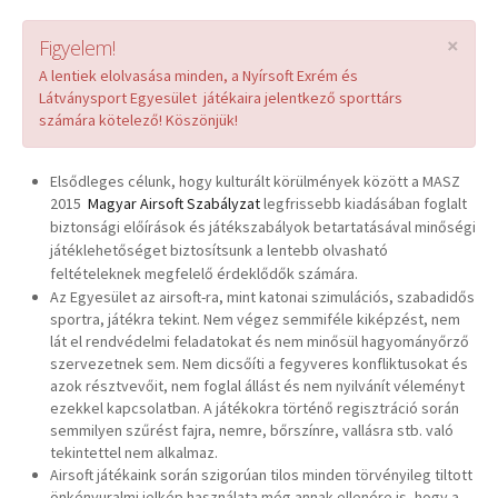
Airsoft
×
Figyelem!
Mi is az airsoft?
A lentiek elolvasása minden, a Nyírsoft Exrém és
Látványsport Egyesület játékaira jelentkező sporttárs
Airsoft és a sport
számára kötelező! Köszönjük!
Játékszervezési alapelveink
Elsődleges célunk, hogy kulturált körülmények között a MASZ
Játékra jelentkezés
2015
Magyar Airsoft Szabályzat
legfrissebb kiadásában foglalt
biztonsági előírások és játékszabályok betartatásával minőségi
Saját Felelősségi Nyilatkozat (MINTA)
játéklehetőséget biztosítsunk a lentebb olvasható
feltételeknek megfelelő érdeklődők számára.
JÁTÉKSZERVEZŐKNEK
Az Egyesület az airsoft-ra, mint katonai szimulációs, szabadidős
sportra, játékra tekint. Nem végez semmiféle kiképzést, nem
MASZ 2015+
lát el rendvédelmi feladatokat és nem minősül hagyományőrző
szervezetnek sem. Nem dicsőíti a fegyveres konfliktusokat és
Airsoft Akadémia
azok résztvevőit, nem foglal állást és nem nyilvánít véleményt
ezekkel kapcsolatban. A játékokra történő regisztráció során
Airsoft Akadémia Program
semmilyen szűrést fajra, nemre, bőrszínre, vallásra stb. való
tekintettel nem alkalmaz.
Airsoft Tanterv
Airsoft játékaink során szigorúan tilos minden törvényileg tiltott
önkényuralmi jelkép használata még annak ellenére is, hogy a