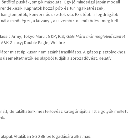
ai öntöltő puskák, smg-k másolatai. Egy jó minőségű japán modell
rendelkezik. Kaphatók hozzá pót- és tuningalkatrészek,
, hangtompítók, konverziós szettek stb. Ez utóbbi a legdrágább
tnál a minőséget, a látványt, az üzembiztos működést meg kell
lassic Army; Tokyo Marui; G&P; ICS; G&G
Mára már megfelelő szintet
A&K Galaxy; Double Eagle; Wellfire
látor miatt tipikusan nem szánhátrasiklásos. A gázos pisztolyokhoz
 is üzemeltethetők és alapból tudják a sorozatlövést. Relatív
.
lt, de találhatunk mesterlövész kategóriájút is. Itt a golyók mellett
nk.
i alapul. Általában 5-30 BB befogadására alkalmas.