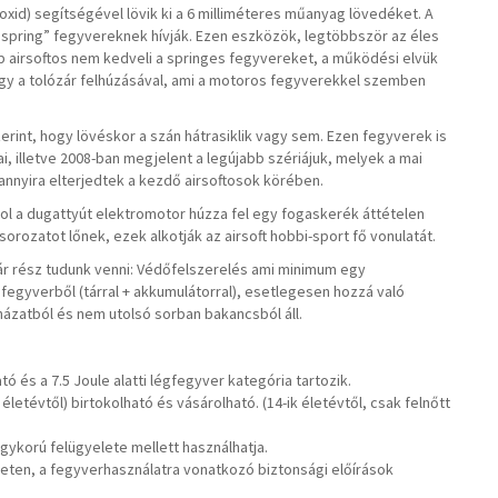
oxid) segítségével lövik ki a 6 milliméteres műanyag lövedéket. A
spring” fegyvereknek hívják. Ezen eszközök, legtöbbször az éles
bb airsoftos nem kedveli a springes fegyvereket, a működési elvük
 vagy a tolózár felhúzásával, ami a motoros fegyverekkel szemben
rint, hogy lövéskor a szán hátrasiklik vagy sem. Ezen fegyverek is
i, illetve 2008-ban megjelent a legújabb szériájuk, melyek a mai
annyira elterjedtek a kezdő airsoftosok körében.
hol a dugattyút elektromotor húzza fel egy fogaskerék áttételen
sorozatot lőnek, ezek alkotják az airsoft hobbi-sport fő vonulatát.
már rész tudunk venni: Védőfelszerelés ami minimum egy
gyverből (tárral + akkumulátorral), esetlegesen hozzá való
ázatból és nem utolsó sorban bakancsból áll.
és a 7.5 Joule alatti légfegyver kategória tartozik.
életévtől) birtokolható és vásárolható. (14-ik életévtől, csak felnőtt
gykorú felügyelete mellett használhatja.
leten, a fegyverhasználatra vonatkozó biztonsági előírások