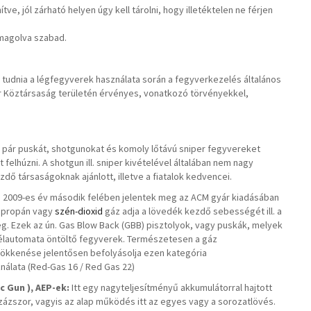
ve, jól zárható helyen úgy kell tárolni, hogy illetéktelen ne férjen
omagolva szabad.
ell tudnia a légfegyverek használata során a fegyverkezelés általános
yar Köztársaság területén érvényes, vonatkozó törvényekkel,
, pár puskát, shotgunokat és komoly lőtávú sniper fegyvereket
 felhúzni. A shotgun ill. sniper kivételével általában nem nagy
zdő társaságoknak ajánlott, illetve a fiatalok kedvencei.
e a 2009-es év második felében jelentek meg az ACM gyár kiadásában
tt propán vagy
szén-dioxid
gáz adja a lövedék kezdő sebességét ill. a
meg. Ezek az ún. Gas Blow Back (GBB) pisztolyok, vagy puskák, melyek
félautomata öntöltő fegyverek. Természetesen a gáz
sökkenése jelentősen befolyásolja ezen kategória
nálata (Red-Gas 16 / Red Gas 22)
 Gun ), AEP-ek:
Itt egy nagyteljesítményű akkumulátorral hajtott
zázszor, vagyis az alap működés itt az egyes vagy a sorozatlövés.