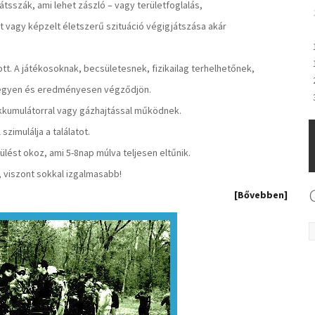
átsszák, ami lehet zászló – vagy területfoglalás,
 vagy képzelt életszerű szituáció végigjátszása akár
tt. A játékosoknak, becsületesnek, fizikailag terhelhetőnek,
 legyen és eredményesen végződjön.
akkumulátorral vagy gázhajtással működnek.
imulálja a találatot.
lést okoz, ami 5-8nap múlva teljesen eltűnik.
 viszont sokkal izgalmasabb!
[Bővebben]