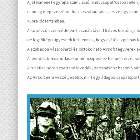
A játékmenet egyfajta szimuláció, amit csapat/csapat ellen j
csomag megszerzése, túsz kiszabadítása, illetve egy ismert
48óra időtartamban.
A kötelező szemvédelem használatával 16 éves kortól ajánlo
de legfőképp ügyesnek kell lenniük, hogy a játék izgalmas
A szabadon vásárolható és birtokolható Airsoft fegyverek 
A lövedék becsapódásakor méhcsípéshez hasonló érzéssel sz
A ruhátlan bőrön csattanó lövedék, pattanáshoz hasonló sérü
Az Airsoft nem veszélyesebb, mint egy átlagos csapatsport,