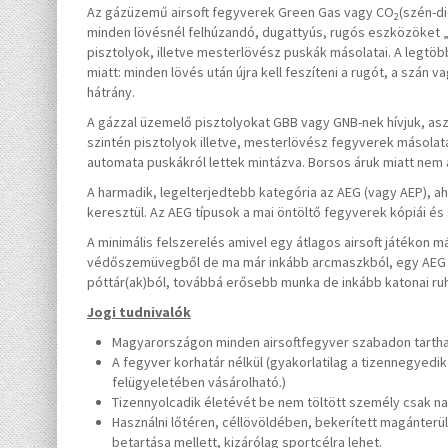
Az gázüzemű airsoft fegyverek Green Gas vagy CO
(szén-di
2
minden lövésnél felhúzandó, dugattyús, rugós eszközöket „
pisztolyok, illetve mesterlövész puskák másolatai. A legtö
miatt: minden lövés után újra kell feszíteni a rugót, a szán
hátrány.
A gázzal üzemelő pisztolyokat GBB vagy GNB-nek hívjuk, asze
szintén pisztolyok illetve, mesterlövész fegyverek másolata
automata puskákról lettek mintázva. Borsos áruk miatt nem 
A harmadik, legelterjedtebb kategória az AEG (vagy AEP), a
keresztül. Az AEG típusok a mai öntöltő fegyverek kópiái és 
A minimális felszerelés amivel egy átlagos airsoft játékon 
védőszemüvegből de ma már inkább arcmaszkból, egy AEG fe
póttár(ak)ból, továbbá erősebb munka de inkább katonai ruh
Jogi tudnivalók
Magyarországon minden airsoftfegyver szabadon tartható 
A fegyver korhatár nélkül (gyakorlatilag a tizennegyedik 
felügyeletében vásárolható.)
Tizennyolcadik életévét be nem töltött személy csak na
Használni lőtéren, céllövöldében, bekerített magánterü
betartása mellett, kizárólag sportcélra lehet.