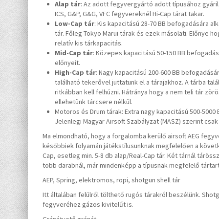
Alap tár
: Az adott fegyvergyártó adott típusához gyárila
ICS, G&P, G&G, VFC fegyvereknél Hi-Cap tárat takar.
Low-Cap tár
: Kis kapacitású 28-70 BB befogadására alka
tár. Főleg Tokyo Marui tárak és ezek másolati. Előnye h
relatív kis tárkapacitás.
Mid-Cap tár
: Közepes kapacitású 50-150 BB befogadásár
előnyeit.
High-Cap tár
: Nagy kapacitású 200-600 BB befogadására 
található tekerővel juttatunk el a tárajakhoz. A tárba ta
ritkábban kell felhúzni. Hátránya hogy a nem teli tár zör
ellehetünk tárcsere nélkül.
Motoros és Drum tárak: Extra nagy kapacitású 500-500
Jelenlegi Magyar Airsoft Szabályzat (MASZ) szerint cs
Ma elmondható, hogy a forgalomba kerülő airsoft AEG fegyv
későbbiek folyamán játékstílusunknak megfelelően a követk
Cap, esetleg min. 5-8 db alap/Real-Cap tár. Két tárnál táröss
több darabnál, már mindenképp a típusnak megfelelő tártartó
AEP, Spring, elektromos, ropi, shotgun shell tár
Itt általában felülről tölthető rugós tárakról beszélünk. Shot
fegyveréhez gázos kivitelűt is.