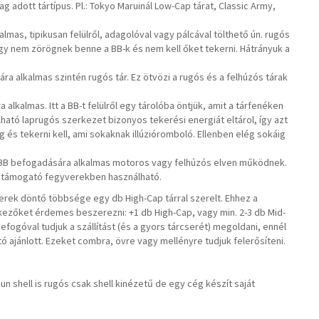
g adott tártípus. Pl.: Tokyo Maruinál Low-Cap tárat, Classic Army,
lmas, tipikusan felülről, adagolóval vagy pálcával tölthető ún. rugós
ogy nem zörögnek benne a BB-k és nem kell őket tekerni. Hátrányuk a
a alkalmas szintén rugós tár. Ez ötvözi a rugós és a felhúzós tárak
alkalmas. Itt a BB-t felülről egy tárolóba öntjük, amit a tárfenéken
lálható laprugós szerkezet bizonyos tekerési energiát eltárol, így azt
ög és tekerni kell, ami sokaknak illúzióromboló. Ellenben elég sokáig
0 BB befogadására alkalmas motoros vagy felhúzós elven működnek.
ak támogató fegyverekben használható.
erek döntő többsége egy db High-Cap tárral szerelt. Ehhez a
ezőket érdemes beszerezni: +1 db High-Cap, vagy min. 2-3 db Mid-
zefogóval tudjuk a szállítást (és a gyors tárcserét) megoldani, ennél
 ajánlott. Ezeket combra, övre vagy mellényre tudjuk felerősíteni.
gun shell is rugós csak shell kinézetű de egy cég készít saját