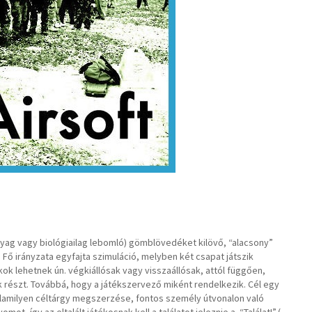
yag vagy biológiailag lebomló) gömblövedéket kilövő, “alacsony”
Fő irányzata egyfajta szimuláció, melyben két csapat játszik
ok lehetnek ún. végkiállósak vagy visszaállósak, attól függően,
k részt. Továbbá, hogy a játékszervező miként rendelkezik. Cél egy
, valamilyen céltárgy megszerzése, fontos személy útvonalon való