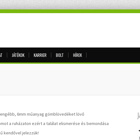
AT
JÁTÉKOK
KARRIER
BOLT
HÍREK
l gyengébb, 6mm műanyag gömblövedéket lövő
omot a ruházaton ezért a találat elismerése és bemondása
ű kendővel jelezzük!