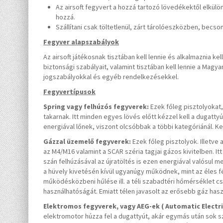
Az airsoft fegyvert a hozzá tartozó lövedékektől elkülönít
hozzá.
Szállítani csak töltetlenül, zárt tárolóeszközben, becs
Fegyver alapszabályok
Az airsoft játékosnak tisztában kell lennie és alkalmaznia k
biztonsági szabályait, valamint tisztában kell lennie a Mag
jogszabályokkal és egyéb rendelkezésekkel.
Fegyvertípusok
Spring vagy felhúzós fegyverek:
Ezek főleg pisztolyokat
takarnak. Itt minden egyes lövés előtt kézzel kell a dugattyút
energiával lőnek, viszont olcsóbbak a többi kategóriánál. Ke
Gázzal üzemelő fegyverek:
Ezek főleg pisztolyok. Illetv
az M4/M16 valamint a SCAR széria tagjai gázos kivitelben. I
szán felhúzásával az újratöltés is ezen energiával valósul 
a hüvely kivetésén kívül ugyanúgy működnek, mint az éles 
működésközbeni hűlése ill. a téli szabadtéri hőmérséklet c
használhatóságát. Emiatt télen javasolt az erősebb gáz hasz
Elektromos fegyverek, vagy AEG-ek ( Automatic Electric
elektromotor húzza fel a dugattyút, akár egymás után sok s