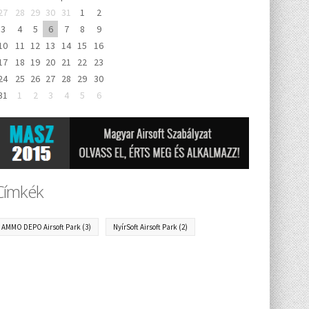
27
28
29
30
31
1
2
3
4
5
6
7
8
9
10
11
12
13
14
15
16
17
18
19
20
21
22
23
24
25
26
27
28
29
30
31
1
2
3
4
5
6
Címkék
AMMO DEPO Airsoft Park
(3)
NyírSoft Airsoft Park
(2)