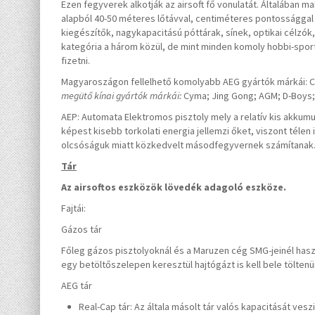
Ezen fegyverek alkotják az airsoft fő vonulatát. Általában m
alapból 40-50 méteres lőtávval, centiméteres pontossággal 
kiegészítők, nagykapacitású póttárak, sínek, optikai célzók
kategória a három közül, de mint minden komoly hobbi-spor
fizetni.
Magyaroszágon fellelhető komolyabb AEG gyártók márkái: C
megütő kínai gyártók márkái:
Cyma; Jing Gong; AGM; D-Boys; 
AEP: Automata Elektromos pisztoly mely a relatív kis akkumu
képest kisebb torkolati energia jellemzi őket, viszont télen
olcsóságuk miatt közkedvelt másodfegyvernek számítanak
Tár
Az airsoftos eszközök lövedék adagoló eszköze.
Fajtái:
Gázos tár
Főleg gázos pisztolyoknál és a Maruzen cég SMG-jeinél haszná
egy betöltőszelepen keresztül hajtógázt is kell bele töltenü
AEG tár
Real-Cap tár: Az általa másolt tár valós kapacitását vesz