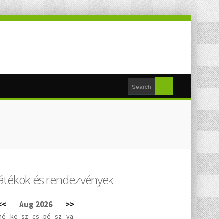
Játékok és rendezvények
<<
Aug 2026
>>
hé
ke
sz
cs
pé
sz
va