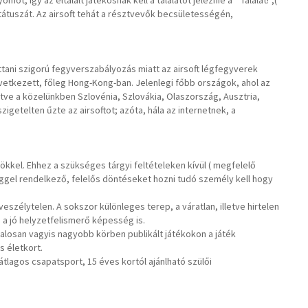
 így az eltalált játékosnak kell a találatot jeleznie a “Találat!”,(
tátuszát. Az airsoft tehát a résztvevők becsületességén,
ttani szigorú fegyverszabályozás miatt az airsoft légfegyverek
 következett, főleg Hong-Kong-ban. Jelenlegi főbb országok, ahol az
etve a közelünkben Szlovénia, Szlovákia, Olaszország, Ausztria,
igetelten űzte az airsoftot; azóta, hála az internetnek, a
ősökkel. Ehhez a szükséges tárgyi feltételeken kívül ( megfelelő
ggel rendelkező, felelős döntéseket hozni tudó személy kell hogy
eszélytelen. A sokszor különleges terep, a váratlan, illetve hirtelen
a jó helyzetfelismerő képesség is.
atalosan vagyis nagyobb körben publikált játékokon a játék
s életkort.
lagos csapatsport, 15 éves kortól ajánlható szülői