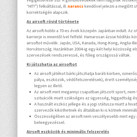
végigkísérése stb. A gömblövedékek nem hagynak festéknyomot,
“HIT!”) felkiáltással, ill.
narancs
kendővel jelezni a meglőtt s
korrektségén alapszik.
Az airsoft rövid története
Az airsoft-hobbi a 70-es évek közepén Japánban indult. Az o
karrierje is innentől ível felfelé. Hamarosan ázsiai hódítás
airsoftot művelik: Japán, USA, Kanada, Hong-Kong, Anglia ill
Horvátország. Hazánkban 2004-ig egy-két helyi közösség elsz
szervezések rendszeressé, és főleg országossá váltak.
Ki játszhatja az airsoftot
Az airsoft játékot bárki játszhatja baráti körben, ismer
pálya, eszközök, védőfelszerelések), érett személyisé
legyen az illető.
Az airsoft mint megannyi csapatban játszott sport, nem v
szituációk miatt szükséges az ügyesség, higgadtság és 
A használt eszköz jellege és a jogi státusza miatt a hiv
szervezők kiköthetnek és általában ki is kötnek minimáli
Összességében az airsoft nem veszélyesebb mint egy át
beleegyezéssel.
Airsoft eszközök és minimális felszerelés