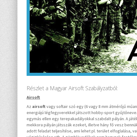
Részlet a Magyar Airsoft Szabályzatból:
Airsoft
Az
airsoft
vagy softair szó egy (6 vagy 8 mm átmérőjű műan
energiájú légfegyverekkel játszott hobby-sport gyűjtőneve. 
egymás ellen egy terepakadályokkal szabdalt pályán. A játék
mekkora pályán játsszák ezeket, illetve hány fő vesz bennü
adott feladat teljesítése, ami lehet pl. terület elfoglalása