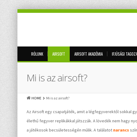
RÓLUNK
AIRSOFT
AIRSOFT AKADÉMIA
IFJÚSÁGI TAGOZ
Mi is az airsoft?
HOME
Mi is az airsoft?
Az Airsoft egy csapatjáték, amit a légfegyverektől sokka
élethű fegyver replikákkal játszzák. A lövedék nem hagy ny
a játékosok becsületességén múlik. A találatot
narancs
szín