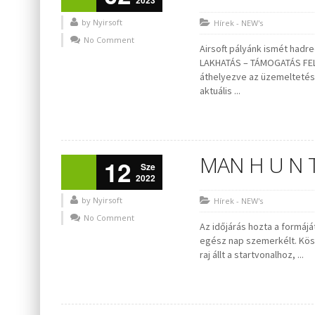
2023
by Nyirsoft
Hírek - NEW's
No Comment
Airsoft pályánk ismét had
LAKHATÁS – TÁMOGATÁS FELÜ
áthelyezve az üzemeltetést
aktuális ...
MAN H U N T
12
Sze
2022
by Nyirsoft
Hírek - NEW's
No Comment
Az időjárás hozta a formáj
egész nap szemerkélt. Kösz
raj állt a startvonalhoz, ...