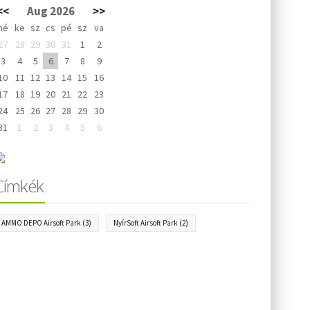
<<
Aug 2026
>>
hé
ke
sz
cs
pé
sz
va
27
28
29
30
31
1
2
3
4
5
6
7
8
9
10
11
12
13
14
15
16
17
18
19
20
21
22
23
24
25
26
27
28
29
30
31
1
2
3
4
5
6
Címkék
AMMO DEPO Airsoft Park
(3)
NyírSoft Airsoft Park
(2)