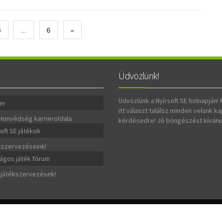
3
...
6
»
Üdvözlünk!
Üdvözlünk a Nyírsoft SE holnapján!
er
itt választ találsz minden velünk k
Honvédség karrieroldala
kérdésedre! Jó böngészést kívánu
oft SE játékok
ékszervezéseink!
ágos játék fórum
játékszervezések!