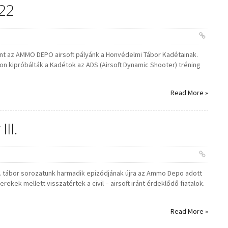
22
nt az AMMO DEPO airsoft pályánk a Honvédelmi Tábor Kadétainak.
apon kipróbálták a Kadétok az ADS (Airsoft Dynamic Shooter) tréning
Read More »
III.
S. tábor sorozatunk harmadik epizódjának újra az Ammo Depo adott
erekek mellett visszatértek a civil – airsoft iránt érdeklődő fiatalok.
Read More »