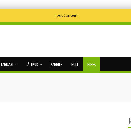
Input Content
I TAGOZAT
JÁTÉKOK
KARRIER
BOLT
HÍREK