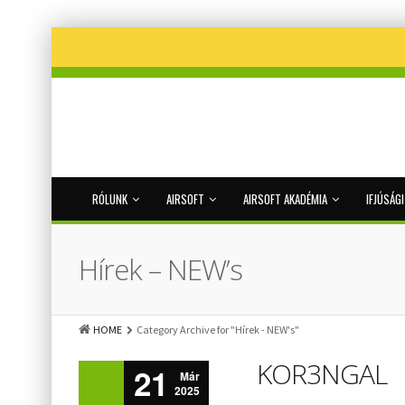
RÓLUNK
AIRSOFT
AIRSOFT AKADÉMIA
IFJÚSÁG
Hírek – NEW’s
HOME
Category Archive for "Hírek - NEW's"
KOR3NGAL
21
Már
2025