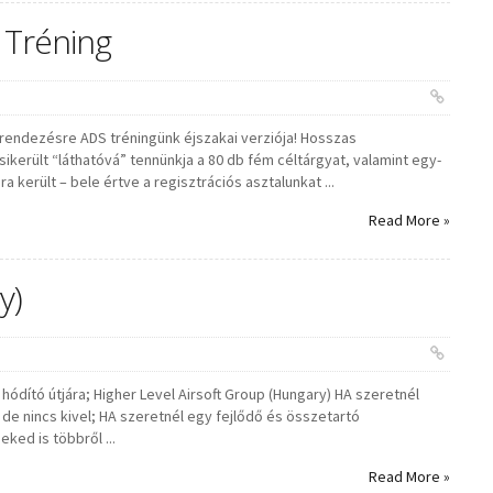
S Tréning
rendezésre ADS tréningünk éjszakai verziója! Hosszas
ikerült “láthatóvá” tennünkja a 80 db fém céltárgyat, valamint egy-
a került – bele értve a regisztrációs asztalunkat ...
Read More »
y)
ódító útjára; Higher Level Airsoft Group (Hungary) HA szeretnél
 de nincs kivel; HA szeretnél egy fejlődő és összetartó
ked is többről ...
Read More »