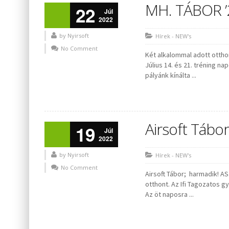
MH. TÁBOR ’
22
Júl
2022
by Nyirsoft
Hírek - NEW's
No Comment
Két alkalommal adott ottho
Július 14. és 21. tréning n
pályánk kínálta ...
Airsoft Tábor 
19
Júl
2022
by Nyirsoft
Hírek - NEW's
No Comment
Airsoft Tábor; harmadik! A
otthont. Az Ifi Tagozatos gy
Az öt naposra ...