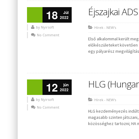
Éjszajkai AD
18
Júl
2022
by Nyirsoft
Hírek - NEW's
No Comment
Első alkalommal került meg
előkészületeket követően s
egy pályarész megvilágításr
HLG (Hungar
12
jún
2022
by Nyirsoft
Hírek - NEW's
No Comment
HLG kezdeményezés indúlt h
magasabb szinten játszani,
közösséghez tartozni; HA ne