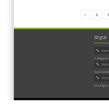
1
2
Blogtár
Karri
A Magyar 
Nyírs
Saját ját
Orsz
Országos 
Copyright ® 2013
ActiveToFocus
. All rights reserved.