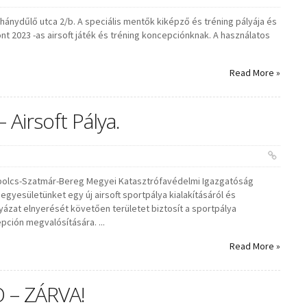
hánydűlő utca 2/b. A speciális mentők kiképző és tréning pályája és
nt 2023 -as airsoft játék és tréning koncepciónknak. A használatos
Read More »
Airsoft Pálya.
zabolcs-Szatmár-Bereg Megyei Katasztrófavédelmi Igazgatóság
egyesületünket egy új airsoft sportpálya kialakításáról és
lyázat elnyerését követően területet biztosít a sportpálya
pción megvalósítására. ...
Read More »
– ZÁRVA!