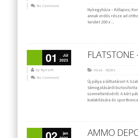
No Comment
Nyíregyháza – Kőlapos; Kor
annak erdős része ad ottho
terület 200 x ...
FLATSTONE – 
01
Júl
2023
by Nyirsoft
Hírek - NEW's
No Comment
Új pálya a láthatáron! A S
támogatásáról biztosította 
üzemeltetéséről. A kiírt pá
kialakítására és sportkonce
AMMO DEPO 
02
jan