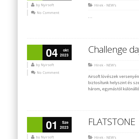
by Nyirsoft
Hírek - NEW's
No Comment
…
Challenge da
04
okt
2023
by Nyirsoft
Hírek - NEW's
No Comment
Airsoft lövészek versenyén
biztosítunk helyszint és s
három, egymástól különálló 
FLATSTONE
01
Sze
2023
by Nyirsoft
Hírek - NEW's