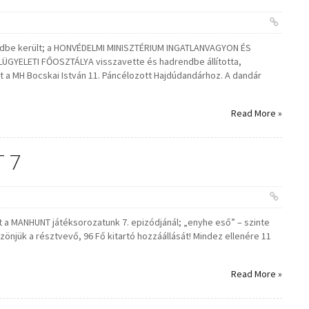
redbe került; a HONVÉDELMI MINISZTÉRIUM INGATLANVAGYON ÉS
GYELETI FŐOSZTÁLYA visszavette és hadrendbe állította,
 a MH Bocskai István 11. Páncélozott Hajdúdandárhoz. A dandár
Read More »
 7
át a MANHUNT játéksorozatunk 7. epizódjánál; „enyhe eső” – szinte
önjük a résztvevő, 96 Fő kitartó hozzáállását! Mindez ellenére 11
Read More »